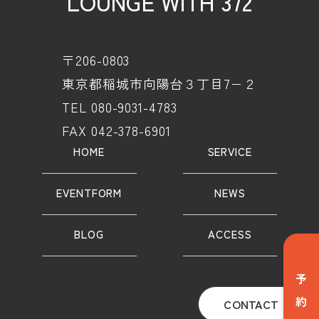
LOUNGE WiTH 372
〒206-0803
東京都稲城市向陽台３丁目7−２
TEL 080-9031-4783
FAX 042-378-6901
HOME
SERVICE
EVENTFORM
NEWS
BLOG
ACCESS
予
CONTACT
約