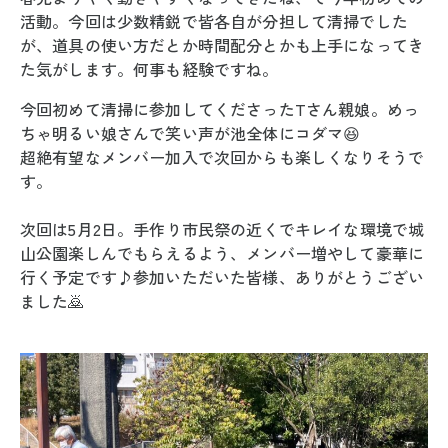
活動。今回は少数精鋭で皆各自が分担して清掃でした
が、道具の使い方だとか時間配分とかも上手になってき
た気がします。何事も経験ですね。
今回初めて清掃に参加してくださったTさん親娘。めっ
ちゃ明るい娘さんで笑い声が池全体にコダマ😆
超絶有望なメンバー加入で次回からも楽しくなりそうで
す。
次回は5月2日。手作り市民祭の近くでキレイな環境で城
山公園楽しんでもらえるよう、メンバー増やして豪華に
行く予定です♪参加いただいた皆様、ありがとうござい
ました🙇